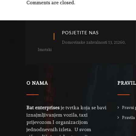
Comments are closed.
POSJETITE NAS
Domovinske zahvalnosti 13, 21260,
Imotski
O NAMA
PRAVI
Bat enterprises
je tvrtka koja se bavi
Pravni 
iznajmljivanjem vozila, taxi
Pravila 
prijevozom I organizacijom
jednodnevnih izleta. U svom