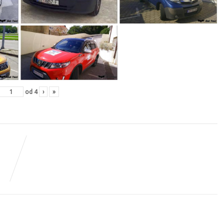
od
4
›
»