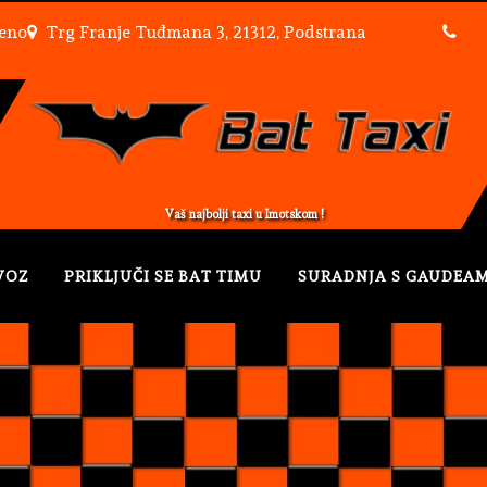
reno
Trg Franje Tuđmana 3, 21312, Podstrana
SVE CIJE
Vaš najbolji taxi u Imotskom !
VOZ
PRIKLJUČI SE BAT TIMU
SURADNJA S GAUDEA