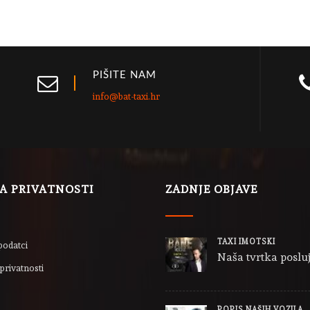
PIŠITE NAM
info@bat-taxi.hr
LA PRIVATNOSTI
ZADNJE OBJAVE
TAXI IMOTSKI
podatci
Naša tvrtka posluj
privatnosti
POPIS NAŠIH VOZILA