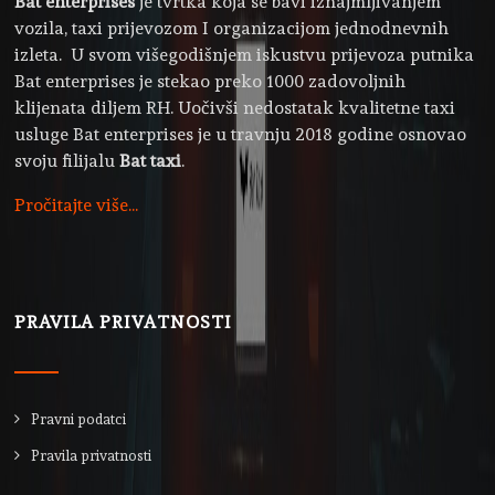
Bat enterprises
je tvrtka koja se bavi iznajmljivanjem
vozila, taxi prijevozom I organizacijom jednodnevnih
izleta. U svom višegodišnjem iskustvu prijevoza putnika
Bat enterprises je stekao preko 1000 zadovoljnih
klijenata diljem RH. Uočivši nedostatak kvalitetne taxi
usluge Bat enterprises je u travnju 2018 godine osnovao
svoju filijalu
Bat taxi
.
Pročitajte više...
PRAVILA PRIVATNOSTI
Pravni podatci
Pravila privatnosti