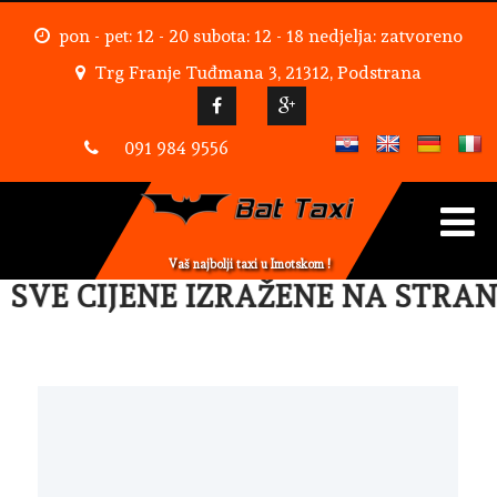
pon - pet: 12 - 20 subota: 12 - 18 nedjelja: zatvoreno
Trg Franje Tuđmana 3, 21312, Podstrana
091 984 9556
Vaš najbolji taxi u Imotskom !
SVE CIJENE IZRAŽENE NA STRANI