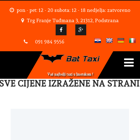
pon - pet: 12 - 20 subota: 12 - 18 nedjelja: zatvoreno
Trg Franje Tuđmana 3, 21312, Podstrana
091 984 9556
Vaš najbolji taxi u Imotskom !
VE CIJENE IZRAŽENE NA STRANI