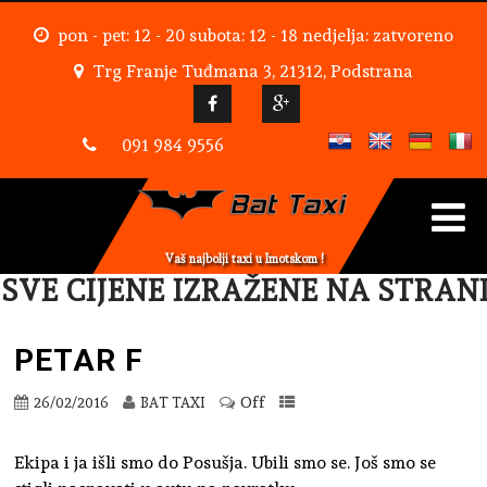
pon - pet: 12 - 20 subota: 12 - 18 nedjelja: zatvoreno
Trg Franje Tuđmana 3, 21312, Podstrana
091 984 9556
Vaš najbolji taxi u Imotskom !
VE CIJENE IZRAŽENE NA STRANI
PETAR F
Off
26/02/2016
BAT TAXI
Ekipa i ja išli smo do Posušja. Ubili smo se. Još smo se