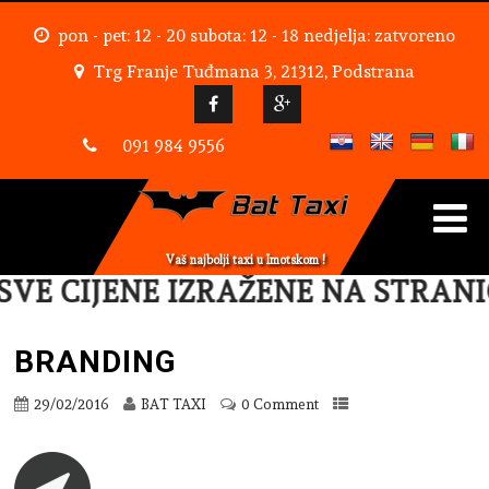
pon - pet: 12 - 20 subota: 12 - 18 nedjelja: zatvoreno
Trg Franje Tuđmana 3, 21312, Podstrana
091 984 9556
Vaš najbolji taxi u Imotskom !
VE CIJENE IZRAŽENE NA STRANI
BRANDING
29/02/2016
BAT TAXI
0 Comment