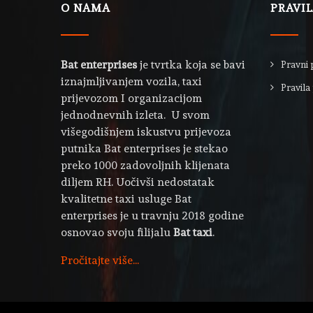
O NAMA
PRAVI
Bat enterprises
je tvrtka koja se bavi
Pravni 
iznajmljivanjem vozila, taxi
Pravila 
prijevozom I organizacijom
jednodnevnih izleta. U svom
višegodišnjem iskustvu prijevoza
putnika Bat enterprises je stekao
preko 1000 zadovoljnih klijenata
diljem RH. Uočivši nedostatak
kvalitetne taxi usluge Bat
enterprises je u travnju 2018 godine
osnovao svoju filijalu
Bat taxi
.
Pročitajte više...