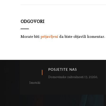
ODGOVORI
Morate biti
prijavljeni
da biste objavili komentar.
POSJETITE NAS
Domovinske zahvalnosti 13, 21260,
Imotski