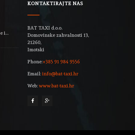
KONTAKTIRAJTE NAS
BAT TAXI d.o.o.
e i…
Domovinske zahvalnosti 13,
21260,
Imotski
Phone:
+385 91 984 9556
Email:
info@bat-taxi.hr
Web:
www.bat-taxi.hr