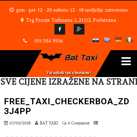
pon - pet: 12 - 20 subota: 12 - 18 nedjelja: zatvoreno
Trg Franje Tuđmana 3, 21312, Podstrana
091 984 9556
Vaš najbolji taxi u Imotskom !
VE CIJENE IZRAŽENE NA STRANI
FREE_TAXI_CHECKERBOA_ZD
3J4PP
07/09/2018
BAT TAXI
0 Comment