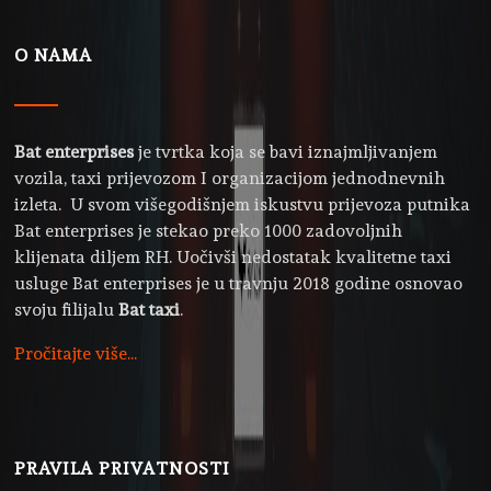
O NAMA
Bat enterprises
je tvrtka koja se bavi iznajmljivanjem
vozila, taxi prijevozom I organizacijom jednodnevnih
izleta. U svom višegodišnjem iskustvu prijevoza putnika
Bat enterprises je stekao preko 1000 zadovoljnih
klijenata diljem RH. Uočivši nedostatak kvalitetne taxi
usluge Bat enterprises je u travnju 2018 godine osnovao
svoju filijalu
Bat taxi
.
Pročitajte više...
PRAVILA PRIVATNOSTI