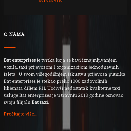
091 984 9556
O NAMA
Bat enterprises
je tvrtka koja se bavi iznajmljivanjem
vozila, taxi prijevozom I organizacijom jednodnevnih
izleta. U svom višegodišnjem iskustvu prijevoza putnika
Bat enterprises je stekao preko 1000 zadovoljnih
klijenata diljem RH. Uočivši nedostatak kvalitetne taxi
usluge Bat enterprises je u travnju 2018 godine osnovao
svoju filijalu
Bat taxi
.
Pročitajte više...