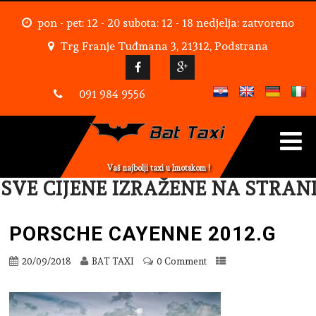
pon - pet: 12 - 20 subota: 12 - 18 nedjelja: zatvoreno
Trg Franje Tuđmana 3, 21312, Podstrana
091 984 9556
Vaš najbolji taxi u Imotskom !
VE CIJENE IZRAŽENE NA STRANI
PORSCHE CAYENNE 2012.G
20/09/2018
BAT TAXI
0 Comment