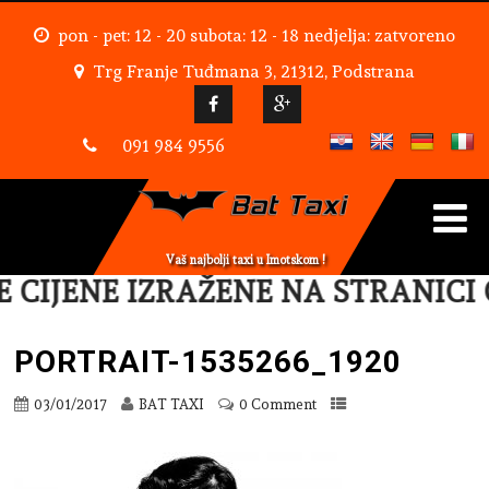
pon - pet: 12 - 20 subota: 12 - 18 nedjelja: zatvoreno
Trg Franje Tuđmana 3, 21312, Podstrana
091 984 9556
Vaš najbolji taxi u Imotskom !
 CIJENE IZRAŽENE NA STRANICI 
PORTRAIT-1535266_1920
03/01/2017
BAT TAXI
0 Comment