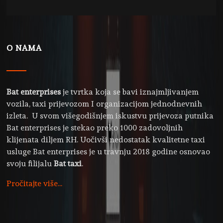
O NAMA
Bat enterprises
je tvrtka koja se bavi iznajmljivanjem
vozila, taxi prijevozom I organizacijom jednodnevnih
izleta. U svom višegodišnjem iskustvu prijevoza putnika
Bat enterprises je stekao preko 1000 zadovoljnih
klijenata diljem RH. Uočivši nedostatak kvalitetne taxi
usluge Bat enterprises je u travnju 2018 godine osnovao
svoju filijalu
Bat taxi
.
Pročitajte više...