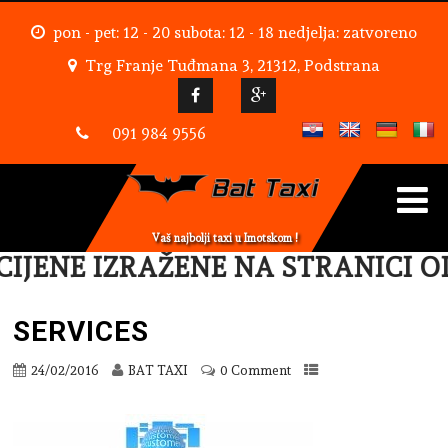
pon - pet: 12 - 20 subota: 12 - 18 nedjelja: zatvoreno
Trg Franje Tuđmana 3, 21312, Podstrana
091 984 9556
Vaš najbolji taxi u Imotskom !
IJENE IZRAŽENE NA STRANICI OD
SERVICES
24/02/2016
BAT TAXI
0 Comment