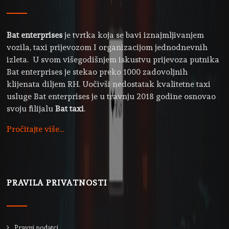
Bat enterprises
je tvrtka koja se bavi iznajmljivanjem
vozila, taxi prijevozom I organizacijom jednodnevnih
izleta. U svom višegodišnjem iskustvu prijevoza putnika
Bat enterprises je stekao preko 1000 zadovoljnih
klijenata diljem RH. Uočivši nedostatak kvalitetne taxi
usluge Bat enterprises je u travnju 2018 godine osnovao
svoju filijalu
Bat taxi
.
Pročitajte više...
PRAVILA PRIVATNOSTI
Pravni podatci