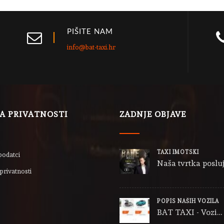
PIŠITE NAM
info@bat-taxi.hr
LA PRIVATNOSTI
ZADNJE OBJAVE
TAXI IMOTSKI
podatci
Naša tvrtka posluj
privatnosti
POPIS NAŠIH VOZILA
BAT TAXI - Vozi…