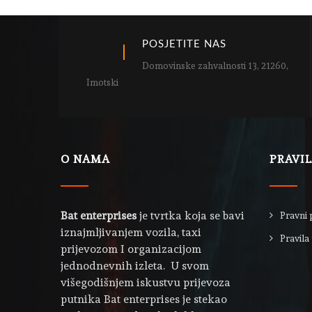
POSJETITE NAS
Domovinske zahvalnosti 13, 21260,
Imotski
O NAMA
PRAVI
Bat enterprises
je tvrtka koja se bavi
Pravni 
iznajmljivanjem vozila, taxi
Pravila 
prijevozom I organizacijom
jednodnevnih izleta. U svom
višegodišnjem iskustvu prijevoza
putnika Bat enterprises je stekao