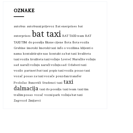
OZNAKE
autobus
autobusni prijevoz
Bat enerprises
bat
bat taxi
enterprises
BAT TAXI team
BAT
TAXI TIM
do posušja
fiksne cijene
flota
flota vozila
Grubine
imotski
Imotski taxi
info o vozilima
klijenti o
nama
kontaktirajte nas
kontakt za bat taxi
kvaliteta
taxi vozila
kvaliteta taxi vožnje
Lovreć
Naručite vožnju
sad
naruči vožnju
naruči vožnju sad
Odaberi taxi
vozilo
partneri bat taxi
popis taxi vozila
posao taxi
vozač
posao za taxi vozače
pouzdan transfer
taxi
Proložac
Runovići
Studenci
taxi
dalmacija
taxi do posušja
taxi team
taxi tim
tražim posao
vozač
vozni park
vožnja bat taxi
Zagvozd
Zmijavci