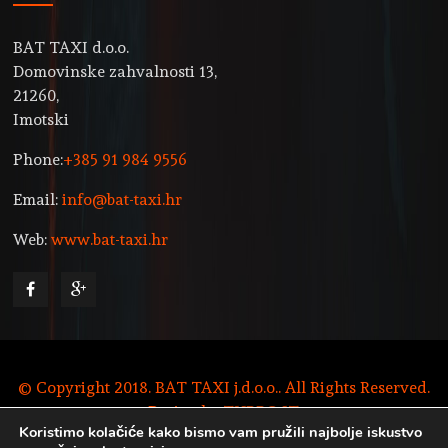
BAT TAXI d.o.o.
Domovinske zahvalnosti 13,
21260,
Imotski
Phone:
+385 91 984 9556
Email:
info@bat-taxi.hr
Web:
www.bat-taxi.hr
© Copyright 2018. BAT TAXI j.d.o.o.. All Rights Reserved.
Design by
TURBO IT
Koristimo kolačiće kako bismo vam pružili najbolje iskustvo