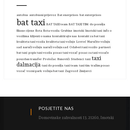
autobus
autobusni prijevoz
Bat enerprises
bat enterprises
bat taxi
BAT TAXI team
BAT TAXI TIM
do posušja
fiksne cijene
flota
flota vozila
Grubine
imotski
Imotski taxi
info o
vozilima
klijenti o nama
kontaktirajte nas
kontakt za bat taxi
kvaliteta taxi vozila
kvaliteta taxi vožnje
Lovreć
Naručite vožnju
sad
naruči vožnju
naruči vožnju sad
Odaberi taxi vozilo
partneri
bat taxi
popis taxi vozila
posao taxi vozač
posao za taxi vozače
taxi
pouzdan transfer
Proložac
Runovići
Studenci
taxi
dalmacija
taxi do posušja
taxi team
taxi tim
tražim posao
vozač
vozni park
vožnja bat taxi
Zagvozd
Zmijavci
POSJETITE NAS
Domovinske zahvalnosti 13, 21260, Imotski