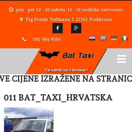
pon - pet: 12 - 20 subota: 12 - 18 nedjelja: zatvoreno
Trg Franje Tuđmana 3, 21312, Podstrana
091 984 9556
Vaš najbolji taxi u Imotskom !
IJENE IZRAŽENE NA STRANICI OD
011 BAT_TAXI_HRVATSKA