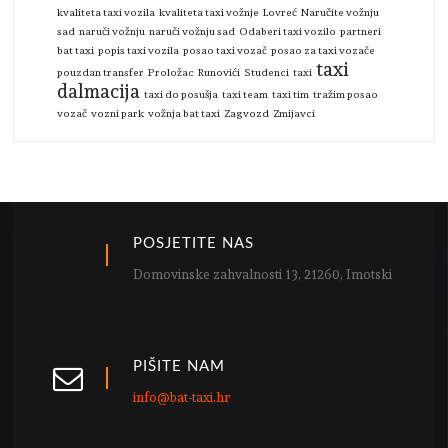
kvaliteta taxi vozila
kvaliteta taxi vožnje
Lovreć
Naručite vožnju
sad
naruči vožnju
naruči vožnju sad
Odaberi taxi vozilo
partneri
bat taxi
popis taxi vozila
posao taxi vozač
posao za taxi vozače
taxi
pouzdan transfer
Proložac
Runovići
Studenci
taxi
dalmacija
taxi do posušja
taxi team
taxi tim
tražim posao
vozač
vozni park
vožnja bat taxi
Zagvozd
Zmijavci
POSJETITE NAS
Domovinske zahvalnosti 13, 21260, Imotski
PIŠITE NAM
info@bat-taxi.hr