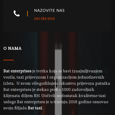
NAZOVITE NAS
091 984 9556
O NAMA
Bat enterprises
je tvrtka koja se bavi iznajmljivanjem
vozila, taxi prijevozom I organizacijom jednodnevnih
izleta. U svom višegodišnjem iskustvu prijevoza putnika
Bat enterprises je stekao preko 1000 zadovoljnih
klijenata diljem RH. Uočivši nedostatak kvalitetne taxi
usluge Bat enterprises je u travnju 2018 godine osnovao
svoju filijalu
Bat taxi
.