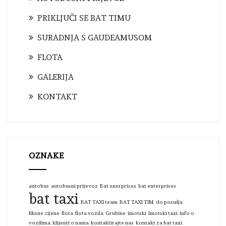
PRIKLJUČI SE BAT TIMU
SURADNJA S GAUDEAMUSOM
FLOTA
GALERIJA
KONTAKT
OZNAKE
autobus
autobusni prijevoz
Bat enerprises
bat enterprises
bat taxi
BAT TAXI team
BAT TAXI TIM
do posušja
fiksne cijene
flota
flota vozila
Grubine
imotski
Imotski taxi
info o
vozilima
klijenti o nama
kontaktirajte nas
kontakt za bat taxi