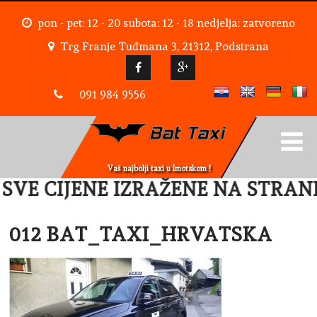
pon - pet: 12 - 20 subota: 12 - 18 nedjelja: zatvoreno
Trg Franje Tuđmana 3, 21312, Podstrana
091 984 9556
Vaš najbolji taxi u Imotskom !
VE CIJENE IZRAŽENE NA STRANI
012 BAT_TAXI_HRVATSKA