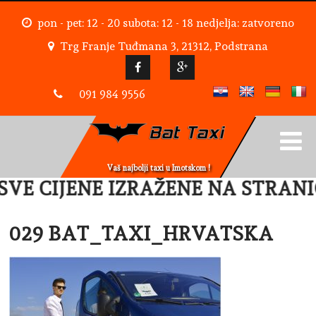
pon - pet: 12 - 20 subota: 12 - 18 nedjelja: zatvoreno
Trg Franje Tuđmana 3, 21312, Podstrana
091 984 9556
Vaš najbolji taxi u Imotskom !
VE CIJENE IZRAŽENE NA STRANIC
029 BAT_TAXI_HRVATSKA