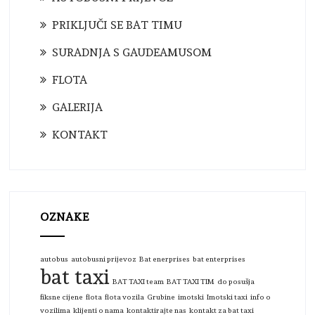
PRIKLJUČI SE BAT TIMU
SURADNJA S GAUDEAMUSOM
FLOTA
GALERIJA
KONTAKT
OZNAKE
autobus
autobusni prijevoz
Bat enerprises
bat enterprises
bat taxi
BAT TAXI team
BAT TAXI TIM
do posušja
fiksne cijene
flota
flota vozila
Grubine
imotski
Imotski taxi
info o
vozilima
klijenti o nama
kontaktirajte nas
kontakt za bat taxi