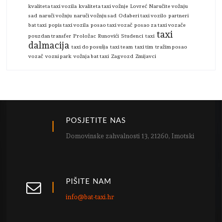
kvaliteta taxi vozila
kvaliteta taxi vožnje
Lovreć
Naručite vožnju
sad
naruči vožnju
naruči vožnju sad
Odaberi taxi vozilo
partneri
bat taxi
popis taxi vozila
posao taxi vozač
posao za taxi vozače
taxi
pouzdan transfer
Proložac
Runovići
Studenci
taxi
dalmacija
taxi do posušja
taxi team
taxi tim
tražim posao
vozač
vozni park
vožnja bat taxi
Zagvozd
Zmijavci
POSJETITE NAS
Domovinske zahvalnosti 13, 21260, Imotski
PIŠITE NAM
info@bat-taxi.hr