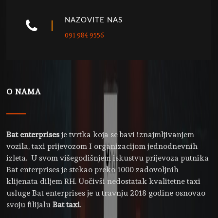
NAZOVITE NAS
091 984 9556
O NAMA
Bat enterprises
je tvrtka koja se bavi iznajmljivanjem
vozila, taxi prijevozom I organizacijom jednodnevnih
izleta. U svom višegodišnjem iskustvu prijevoza putnika
Bat enterprises je stekao preko 1000 zadovoljnih
klijenata diljem RH. Uočivši nedostatak kvalitetne taxi
usluge Bat enterprises je u travnju 2018 godine osnovao
svoju filijalu
Bat taxi
.