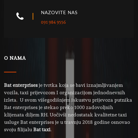
NAZOVITE NAS
091 984 9556
O NAMA
Bat enterprises
je tvrtka koja se bavi iznajmljivanjem
vozila, taxi prijevozom I organizacijom jednodnevnih
izleta. U svom višegodišnjem iskustvu prijevoza putnika
Bat enterprises je stekao preko 1000 zadovoljnih
klijenata diljem RH. Uočivši nedostatak kvalitetne taxi
usluge Bat enterprises je u travnju 2018 godine osnovao
svoju filijalu
Bat taxi
.