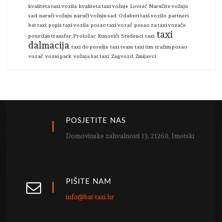
kvaliteta taxi vozila
kvaliteta taxi vožnje
Lovreć
Naručite vožnju
sad
naruči vožnju
naruči vožnju sad
Odaberi taxi vozilo
partneri
bat taxi
popis taxi vozila
posao taxi vozač
posao za taxi vozače
taxi
pouzdan transfer
Proložac
Runovići
Studenci
taxi
dalmacija
taxi do posušja
taxi team
taxi tim
tražim posao
vozač
vozni park
vožnja bat taxi
Zagvozd
Zmijavci
POSJETITE NAS
Domovinske zahvalnosti 13, 21260, Imotski
PIŠITE NAM
info@bat-taxi.hr