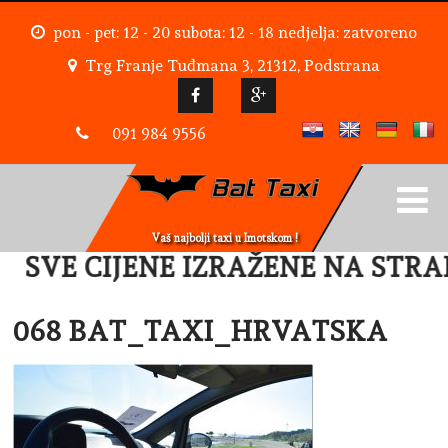
pon - pet: 12 - 20 subota: 12 - 18 nedjelja: zatvoreno
Trg Franje Tuđmana 3, 21312, Podstrana
091 984 9556
Vaš najbolji taxi u Imotskom !
SVE CIJENE IZRAŽENE NA STRAN
068 BAT_TAXI_HRVATSKA