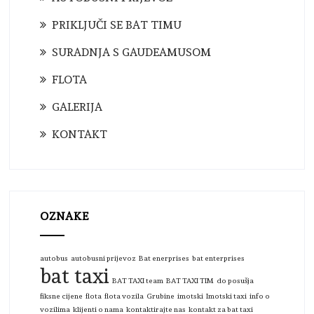
PRIKLJUČI SE BAT TIMU
SURADNJA S GAUDEAMUSOM
FLOTA
GALERIJA
KONTAKT
OZNAKE
autobus
autobusni prijevoz
Bat enerprises
bat enterprises
bat taxi
BAT TAXI team
BAT TAXI TIM
do posušja
fiksne cijene
flota
flota vozila
Grubine
imotski
Imotski taxi
info o
vozilima
klijenti o nama
kontaktirajte nas
kontakt za bat taxi