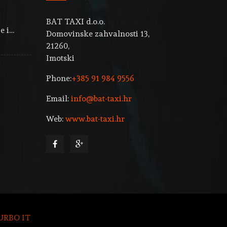
BAT TAXI d.o.o.
e i…
Domovinske zahvalnosti 13,
21260,
Imotski
Phone:
+385 91 984 9556
Email:
info@bat-taxi.hr
Web:
www.bat-taxi.hr
URBO IT