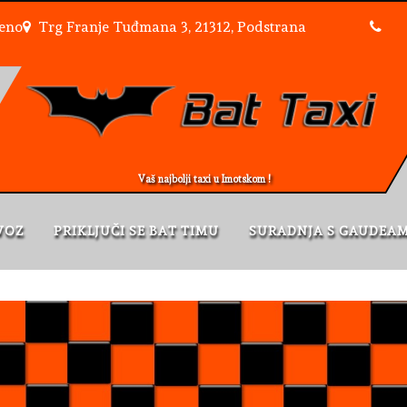
reno
Trg Franje Tuđmana 3, 21312, Podstrana
Vaš najbolji taxi u Imotskom !
VOZ
PRIKLJUČI SE BAT TIMU
SURADNJA S GAUDEA
S