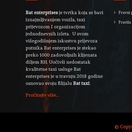
Bat enterprises
je tvrtka koja se bavi
Pravni 
iznajmljivanjem vozila, taxi
Pravila 
prijevozom I organizacijom
jednodnevnih izleta. U svom
višegodišnjem iskustvu prijevoza
putnika Bat enterprises je stekao
preko 1000 zadovoljnih klijenata
diljem RH. Uočivši nedostatak
kvalitetne taxi usluge Bat
enterprises je u travnju 2018 godine
osnovao svoju filijalu
Bat taxi
.
Pročitajte više...
© Copyri