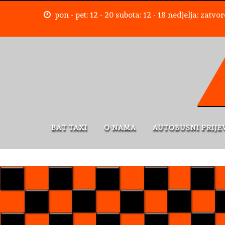
pon - pet: 12 - 20 subota: 12 - 18 nedjelja: zatvo
BAT TAXI
O NAMA
AUTOBUSNI PRIJE