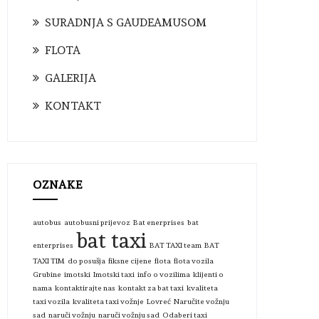
SURADNJA S GAUDEAMUSOM
FLOTA
GALERIJA
KONTAKT
OZNAKE
autobus
autobusni prijevoz
Bat enerprises
bat
bat taxi
enterprises
BAT TAXI team
BAT
TAXI TIM
do posušja
fiksne cijene
flota
flota vozila
Grubine
imotski
Imotski taxi
info o vozilima
klijenti o
nama
kontaktirajte nas
kontakt za bat taxi
kvaliteta
taxi vozila
kvaliteta taxi vožnje
Lovreć
Naručite vožnju
sad
naruči vožnju
naruči vožnju sad
Odaberi taxi