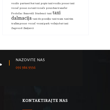
vozilo
partneri bat taxi
popis taxi vozila
posao taxi
vozač
posao za taxi vozače
pouzdan transfer
taxi
Proložac
Runovići
Studenci
taxi
dalmacija
taxi do posušja
taxi team
taxi tim
tražim posao
vozač
vozni park
vožnja bat taxi
Zagvozd
Zmijavci
NAZOVITE NAS
091 984 9556
KONTAKTIRAJTE NAS