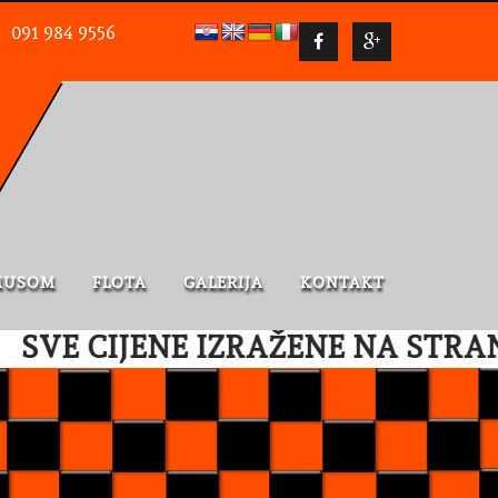
091 984 9556
MUSOM
FLOTA
GALERIJA
KONTAKT
VE CIJENE IZRAŽENE NA STRANIC