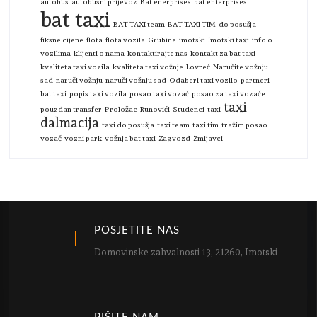
autobus
autobusni prijevoz
Bat enerprises
bat enterprises
bat taxi
BAT TAXI team
BAT TAXI TIM
do posušja
fiksne cijene
flota
flota vozila
Grubine
imotski
Imotski taxi
info o
vozilima
klijenti o nama
kontaktirajte nas
kontakt za bat taxi
kvaliteta taxi vozila
kvaliteta taxi vožnje
Lovreć
Naručite vožnju
sad
naruči vožnju
naruči vožnju sad
Odaberi taxi vozilo
partneri
bat taxi
popis taxi vozila
posao taxi vozač
posao za taxi vozače
taxi
pouzdan transfer
Proložac
Runovići
Studenci
taxi
dalmacija
taxi do posušja
taxi team
taxi tim
tražim posao
vozač
vozni park
vožnja bat taxi
Zagvozd
Zmijavci
POSJETITE NAS
Domovinske zahvalnosti 13, 21260, Imotski