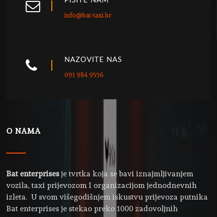
PIŠITE NAM
info@bat-taxi.hr
NAZOVITE NAS
091 984 9556
O NAMA
Bat enterprises
je tvrtka koja se bavi iznajmljivanjem
vozila, taxi prijevozom I organizacijom jednodnevnih
izleta. U svom višegodišnjem iskustvu prijevoza putnika
Bat enterprises je stekao preko 1000 zadovoljnih