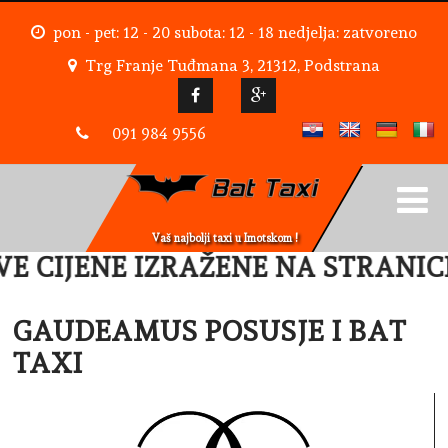
pon - pet: 12 - 20 subota: 12 - 18 nedjelja: zatvoreno
Trg Franje Tuđmana 3, 21312, Podstrana
091 984 9556
Vaš najbolji taxi u Imotskom !
E CIJENE IZRAŽENE NA STRANICI
GAUDEAMUS POSUSJE I BAT
TAXI
Reproduktor
videozapisa